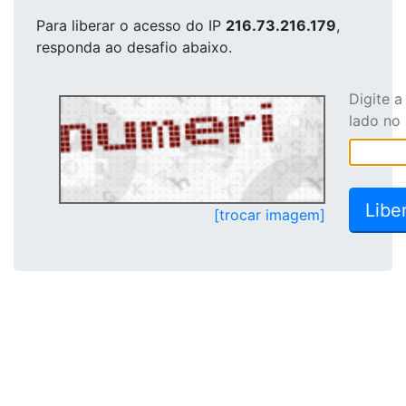
Para liberar o acesso
do IP
216.73.216.179
,
responda ao desafio abaixo.
Digite 
lado no
[trocar imagem]